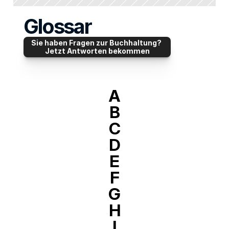
Glossar
Sie haben Fragen zur Buchhaltung? 
Jetzt Antworten bekommen
A
B
C
D
E
F
G
H
I