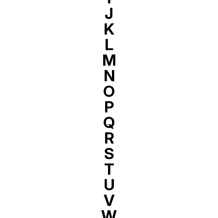
J
K
L
M
N
O
P
Q
R
S
T
U
V
W