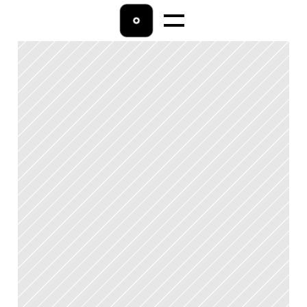
Home
Lohnbuchhaltung
Ratgeber
Über uns
Kontakt 
04542/9009800