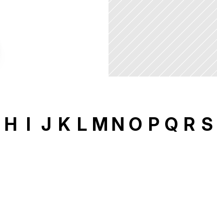
H
I
J
K
L
M
N
O
P
Q
R
S