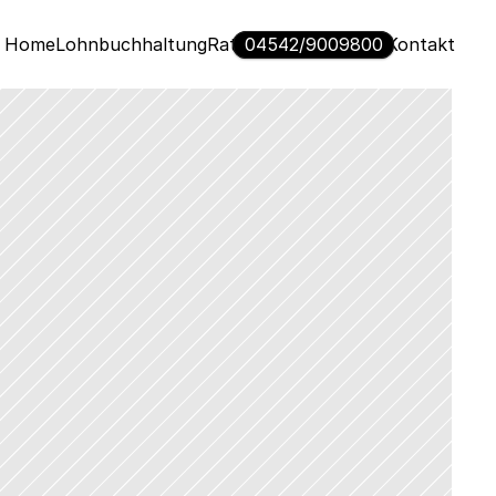
Home
Lohnbuchhaltung
Ratgeber
04542/9009800
Über uns
Kontakt 