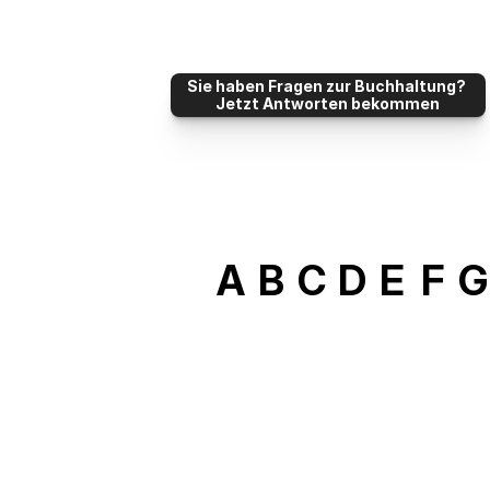
Sie haben Fragen zur Buchhaltung? 
Jetzt Antworten bekommen
A
B
C
D
E
F
G