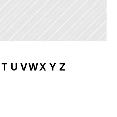
T
U
V
W
X
Y
Z