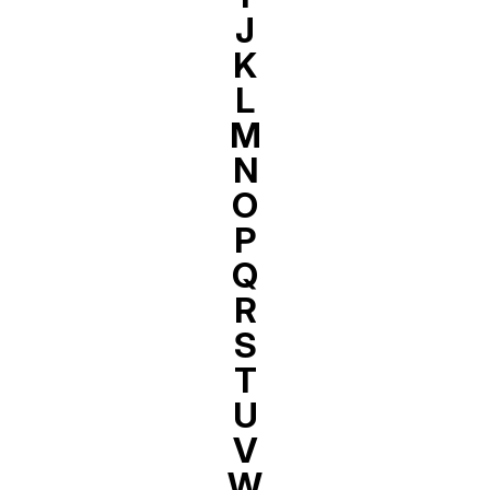
J
K
L
M
N
O
P
Q
R
S
T
U
V
W