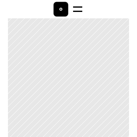
Home
Lohnbuchhaltung
Ratgeber
Über uns
Kontakt 
04542/9009800