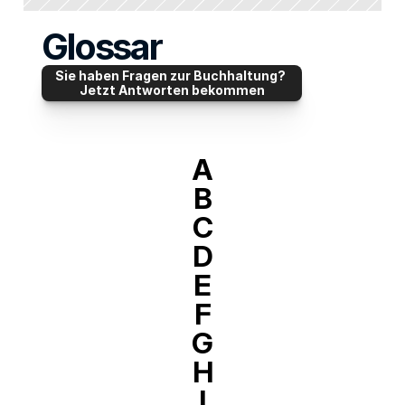
Glossar
Sie haben Fragen zur Buchhaltung? 
Jetzt Antworten bekommen
A
B
C
D
E
F
G
H
I