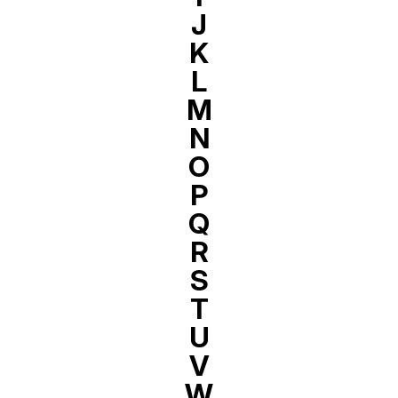
J
K
L
M
N
O
P
Q
R
S
T
U
V
W