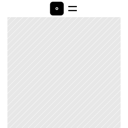
Home
Lohnbuchhaltung
Ratgeber
Über uns
Kontakt 
04542/9009800