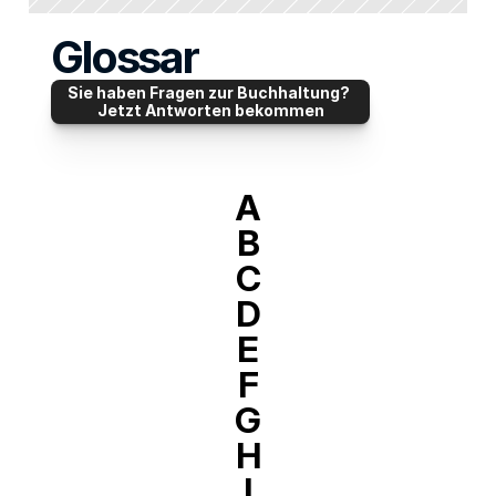
Glossar
Sie haben Fragen zur Buchhaltung? 
Jetzt Antworten bekommen
A
B
C
D
E
F
G
H
I