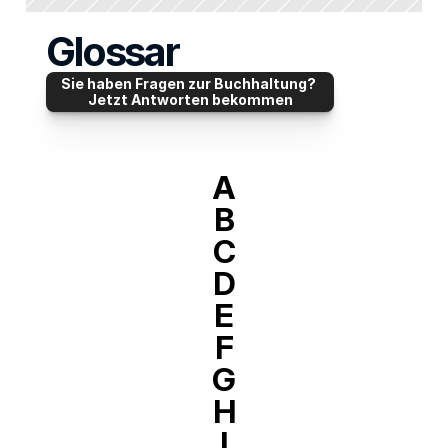
Glossar
Sie haben Fragen zur Buchhaltung? 
Jetzt Antworten bekommen
A
B
C
D
E
F
G
H
I