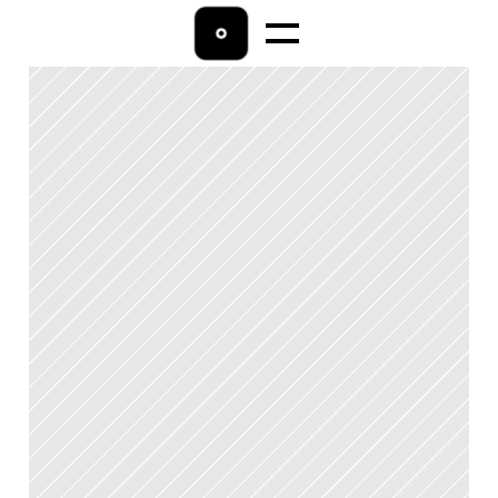
Home
Lohnbuchhaltung
Ratgeber
Über uns
Kontakt 
04542/9009800