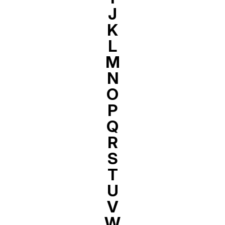
J
K
L
M
N
O
P
Q
R
S
T
U
V
W