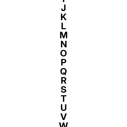
J
K
L
M
N
O
P
Q
R
S
T
U
V
W