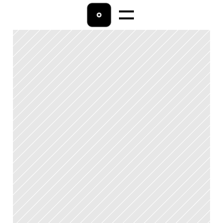
Home
Lohnbuchhaltung
Ratgeber
Über uns
Kontakt 
04542/9009800