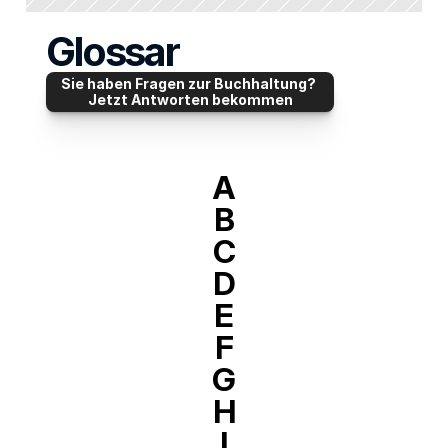
Glossar
Sie haben Fragen zur Buchhaltung? 
Jetzt Antworten bekommen
A
B
C
D
E
F
G
H
I