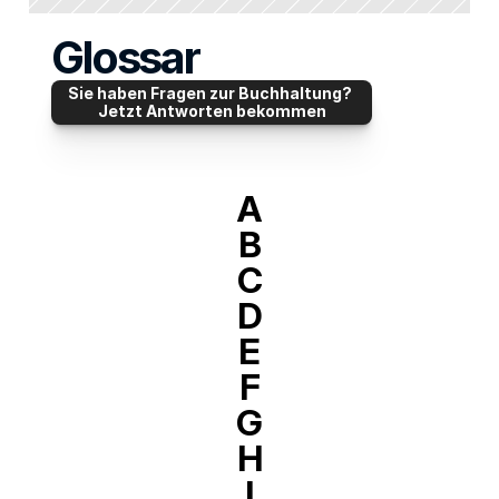
Glossar
Sie haben Fragen zur Buchhaltung? 
Jetzt Antworten bekommen
A
B
C
D
E
F
G
H
I