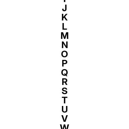
J
K
L
M
N
O
P
Q
R
S
T
U
V
W