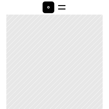
Home
Lohnbuchhaltung
Ratgeber
Über uns
Kontakt 
04542/9009800