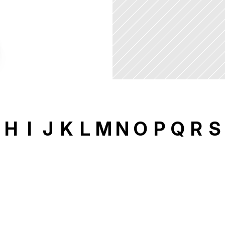
H
I
J
K
L
M
N
O
P
Q
R
S