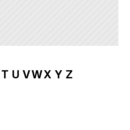
T
U
V
W
X
Y
Z