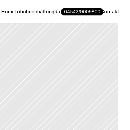
Home
Lohnbuchhaltung
Ratgeber
04542/9009800
Über uns
Kontakt 