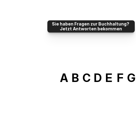
Sie haben Fragen zur Buchhaltung? 
Jetzt Antworten bekommen
A
B
C
D
E
F
G