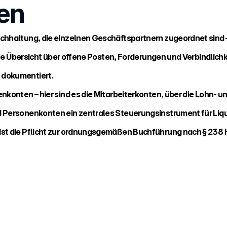
en
hhaltung, die einzelnen Geschäftspartnern zugeordnet sind – 
rte Übersicht über offene Posten, Forderungen und Verbindlichk
 dokumentiert.
nkonten – hier sind es die Mitarbeiterkonten, über die Lohn- 
d Personenkonten ein zentrales Steuerungsinstrument für Liq
ist die Pflicht zur ordnungsgemäßen Buchführung nach § 238