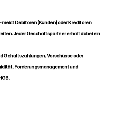
meist Debitoren (Kunden) oder Kreditoren 
eiten. Jeder Geschäftspartner erhält dabei ein 
und Gehaltszahlungen, Vorschüsse oder 
uidität, Forderungsmanagement und 
 HGB.