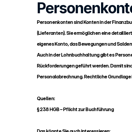
Personenkont
Personenkonten sind Konten in der Finanzbuc
(Lieferanten). Sie ermöglichen eine detaillie
eigenes Konto, das Bewegungen und Salden
Auch in der Lohnbuchhaltung gibt es Persone
Rückforderungen geführt werden. Damit sin
Personalabrechnung. Rechtliche Grundlage 
Quellen:
§ 238 HGB – Pflicht zur Buchführung
Das könnte Sie auch interessieren: