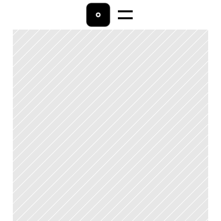
Home
Lohnbuchhaltung
Ratgeber
Über uns
Kontakt 
04542/9009800