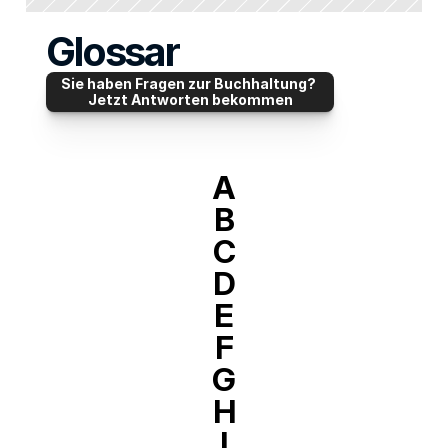
Glossar
Sie haben Fragen zur Buchhaltung? 
Jetzt Antworten bekommen
A
B
C
D
E
F
G
H
I