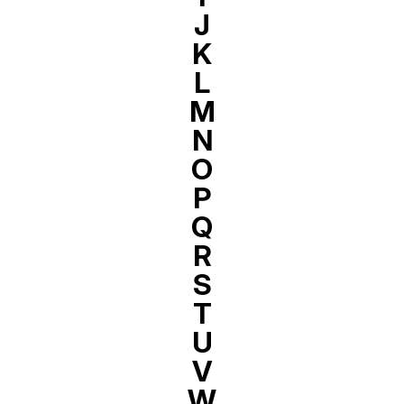
J
K
L
M
N
O
P
Q
R
S
T
U
V
W